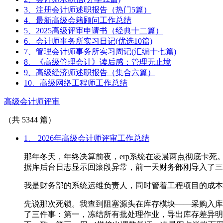
3、注册会计师述职报告（热门5篇）
4、最新高级会籍顾问工作总结
5、2025高级评审申请书（经典十二篇）
6、会计师事务所实习日记(优选10篇)
7、管理会计师事务所实习周记(汇编十七篇)
8、《高级管理会计》读后感：管理无止境
9、高级经济师述职报告（集合六篇）
10、高级网络工程师工作总结
高级会计师评审
（共 5344 篇）
1、 2026年高级会计师评审工作总结
那年冬天，年终决算前夜，erp系统在凌晨两点彻底卡死。
据库后台日志显示回滚段异常，前一天财务部刚导入了三
我是财务部的系统运维负责人，同时管着工程项目的成本
先说那次死锁。我查到阻塞源头在库存模块——采购入库
了三件事：第一，冻结所有批处理作业，导出库存差异明