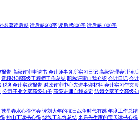
外名著读后感
读后感600字
读后感800字
读后感1000字
职报告
高级评审申请书
会计师事务所实习日记
高级管理会计读后
音频处理高级工程师工作总结
职称评审自我介绍
会计日记
会计
信
税务会计实践报告
财政评审中心先进事迹材料
会计实习作文
录
公司开业文案高级句子
高级讲师自我鉴定
结婚文案英文高级句
繁星春水心得体会
读刘大年的抗日战争时代有感
年度工作总结
得
挑山工读书心得
绕线工年终总结
米乐先生家的宝贝读书心得