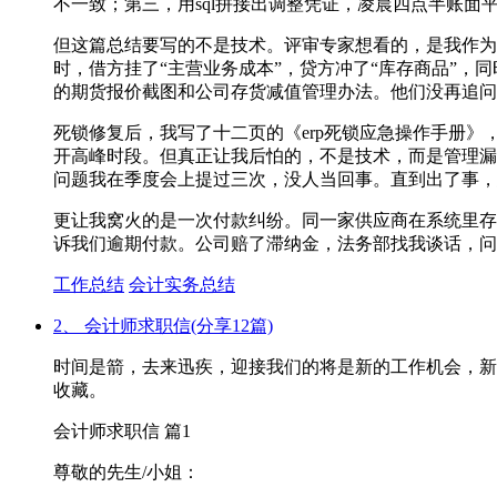
不一致；第三，用sql拼接出调整凭证，凌晨四点半账面
但这篇总结要写的不是技术。评审专家想看的，是我作为
时，借方挂了“主营业务成本”，贷方冲了“库存商品”，
的期货报价截图和公司存货减值管理办法。他们没再追问
死锁修复后，我写了十二页的《erp死锁应急操作手册
开高峰时段。但真正让我后怕的，不是技术，而是管理漏
问题我在季度会上提过三次，没人当回事。直到出了事，总
更让我窝火的是一次付款纠纷。同一家供应商在系统里存
诉我们逾期付款。公司赔了滞纳金，法务部找我谈话，问
工作总结
会计实务总结
2、 会计师求职信(分享12篇)
时间是箭，去来迅疾，迎接我们的将是新的工作机会，新
收藏。
会计师求职信 篇1
尊敬的先生/小姐：