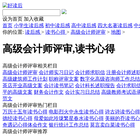
设为首页
加入收藏
首页
小学生读后感
初中读后感
高中读后感
四大名著读后感
中
你的位置:
读后感
>
读书心得
>
高级会计师评审
>
地图
>
高级会计师评审,读书心得
高级会计师评审相关栏目
高级会计师评审
会计师实习日记
会计师求职信
注册会计师述
高级建筑师工作计划
职称评审文案
数字化高级咨询师工作总结
茶店开业高级文案
会计读书笔记
会计科长述职报告
会计求职
平的高级文案
财务会计作文
会计实习日总结
高级教师考试语
范文
高级会计师评审热门栏目
万历十五年读书心得
电影烈火中永生读书心得
诗古诗读书心得
德经读书心得
母爱如此玲珑繁星春水读书心得
美丽的乔读书心
奇遇记心得体会作文
银行统计工作总结
莫言卖白菜读书心得
高级会计师评审推荐