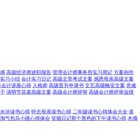
感
高级经济师述职报告
管理会计师事务所实习周记
方案创作
实习小结
会计实习日记
高级主管考试文案
感恩母亲高级文案
听会计讲座心得
入殓师
高级晋升申请书
文艺高级晚安文案
意难
子
清明节花束高级文案
高级会计师评审
高级会计师评审业绩
水浒读书心得
怀念母亲读书心得
二年级读书心得体会大全
道
淘气包马小跳心得体会
笑猫日记那个黑色的下午读书心得
木偶